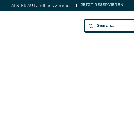
JETZT RESERVIEREN
ALSTER AU Landhaus-Zimmer
Die Location im
amburger Nord