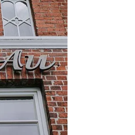
Redaktione
K
EU-Str
https://ec.eur
Allgemei
Auskunfts