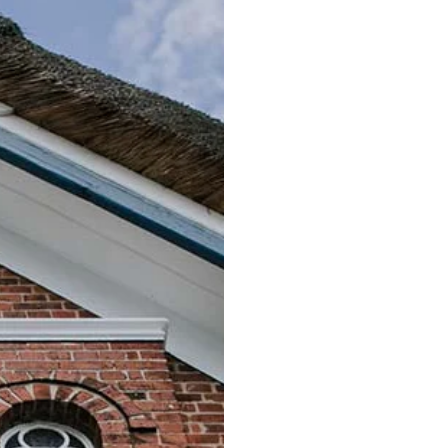
Angaben g
Alst
Duvenst
2239
Telefon: +
Telefax: +
E-Mail:
inf
Handelsr
Registerg
Vertr
Kat
Link zur Date
https://alst
Umsat